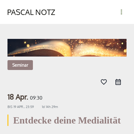
PASCAL NOTZ
Seminar
favorite_border
18 Apr.
09:30
BIS
19 APR., 23:59
1d 14h 29m
Entdecke deine Medialität