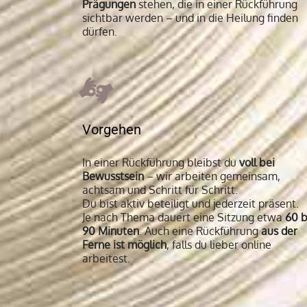
Prägungen
stehen, die in einer Rückführung
sichtbar werden – und in die Heilung finden
dürfen.
Vorgehen
In einer Rückführung bleibst du
voll bei
Bewusstsein
– wir arbeiten gemeinsam,
achtsam und Schritt für Schritt.
Du bist aktiv beteiligt und jederzeit präsent.
Je nach Thema dauert eine Sitzung etwa
60 b
90 Minuten
. Auch eine Rückführung
aus der
Ferne ist möglich
, falls du lieber online
arbeitest.