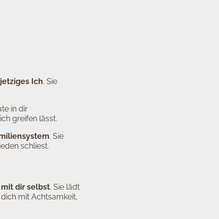
jetziges Ich
. Sie
e in dir
h greifen lässt.
miliensystem
. Sie
eden schliest.
it dir selbst
. Sie lädt
dich mit Achtsamkeit,